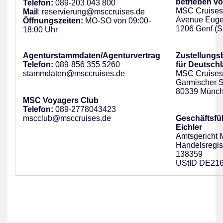
betrieben vo
Telefon:
089-203 043 800
MSC Cruises
Mail
: reservierung@msccruises.de
Avenue Eugen
Öffnungszeiten:
MO-SO von 09:00-
1206 Genf (S
18:00 Uhr
Agenturstammdaten/Agenturvertrag
Zustellungs
Telefon:
089-856 355 5260
für Deutsch
stammdaten@msccruises.de
MSC Cruise
Garmischer S
80339 Münc
MSC Voyagers Club
Telefon:
089-2778043423
mscclub@msccruises.de
Geschäftsfü
Eichler
Amtsgericht
Handelsregis
138359
UStID DE21