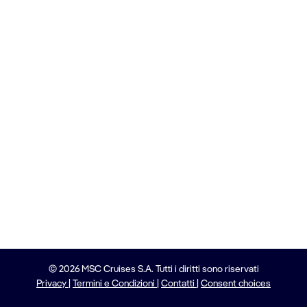
© 2026 MSC Cruises S.A. Tutti i diritti sono riservati
Privacy
|
Termini e Condizioni
|
Contatti
|
Consent choices