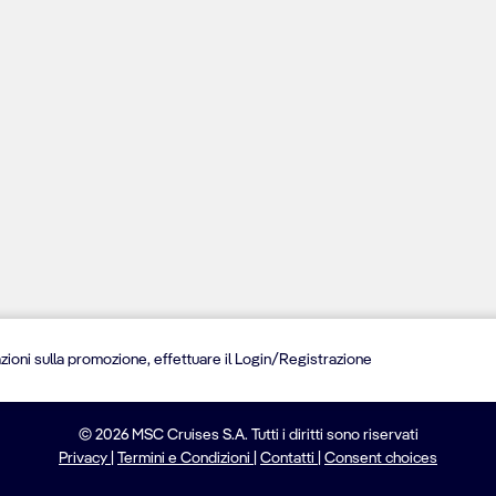
zioni sulla promozione, effettuare il Login/Registrazione
© 2026 MSC Cruises S.A. Tutti i diritti sono riservati
Privacy
|
Termini e Condizioni
|
Contatti
|
Consent choices