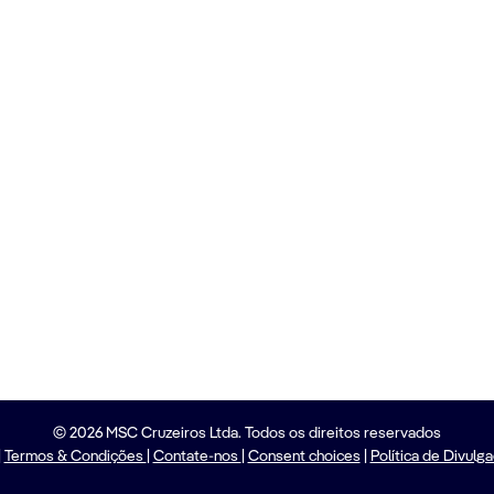
© 2026 MSC Cruzeiros Ltda. Todos os direitos reservados
|
Termos & Condições
|
Contate-nos
|
Consent choices
|
Política de Divulg