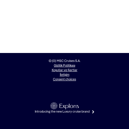
© {0} MSC Cruises S.A.
Gizlilik Politikası
Koşullar ve Şartlar
İletişim
Consent choices
Introducing the new Luxury cruise brand