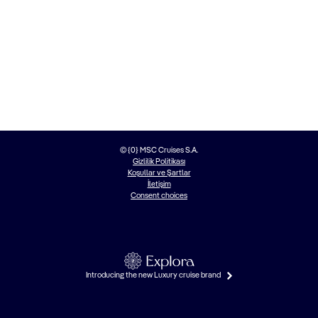
© {0} MSC Cruises S.A.
Gizlilik Politikası
Koşullar ve Şartlar
İletişim
Consent choices
Introducing the new Luxury cruise brand