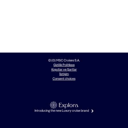
© {0} MSC Cruises S.A.
Gizlilik Politikası
Koşullar ve Şartlar
İletişim
Consent choices
Introducing the new Luxury cruise brand