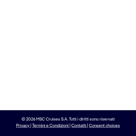
© 2026 MSC Cruises S.A. Tutti i diritti sono riservati
Privacy
|
Termini e Condizioni
|
Contatti
|
Consent choices