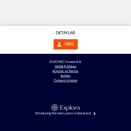
DETAYLAR
GIRIŞ
© {0} MSC Cruises S.A.
Gizlilik Politikası
Koşullar ve Şartlar
İletişim
Consent choices
Introducing the new Luxury cruise brand