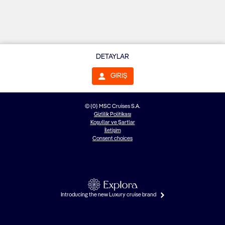
DETAYLAR
GIRIŞ
© {0} MSC Cruises S.A.
Gizlilik Politikası
Koşullar ve Şartlar
İletişim
Consent choices
Introducing the new Luxury cruise brand