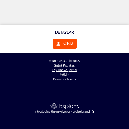
DETAYLAR
GIRIŞ
© {0} MSC Cruises S.A.
Gizlilik Politikası
Koşullar ve Şartlar
İletişim
Consent choices
Introducing the new Luxury cruise brand