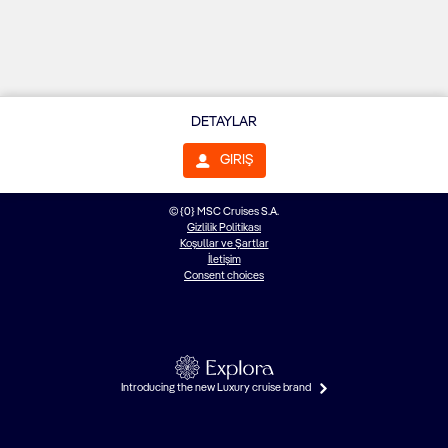
DETAYLAR
GIRIŞ
© {0} MSC Cruises S.A.
Gizlilik Politikası
Koşullar ve Şartlar
İletişim
Consent choices
Introducing the new Luxury cruise brand