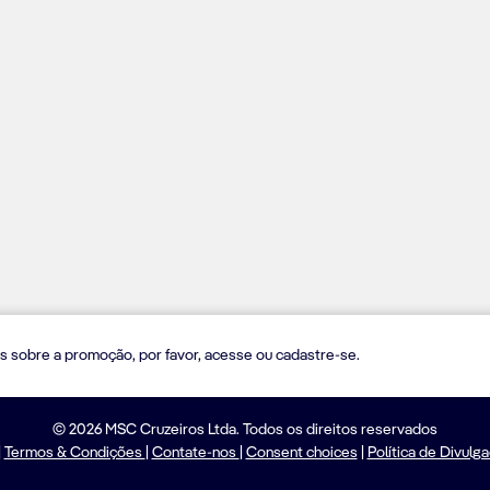
s sobre a promoção, por favor, acesse ou cadastre-se.
© 2026 MSC Cruzeiros Ltda. Todos os direitos reservados
|
Termos & Condições
|
Contate-nos
|
Consent choices
|
Política de Divulg