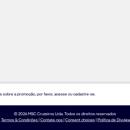
s sobre a promoção, por favor, acesse ou cadastre-se.
© 2026 MSC Cruzeiros Ltda. Todos os direitos reservados
|
Termos & Condições
|
Contate-nos
|
Consent choices
|
Política de Divulg