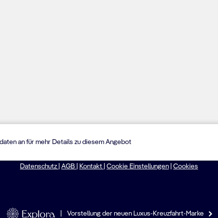
sdaten an für mehr Details zu diesem Angebot
©2026: MSC Cruises S.A.
Datenschutz
|
AGB
|
Kontakt
|
Cookie Einstellungen
|
Cookies
|
Vorstellung der neuen Luxus-Kreuzfahrt-Marke