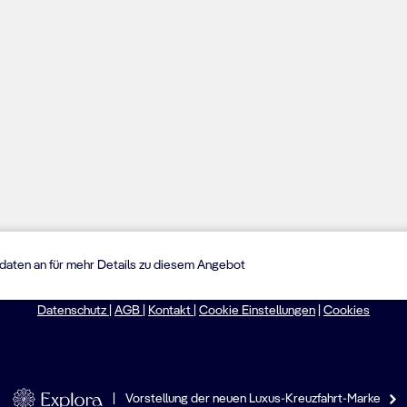
sdaten an für mehr Details zu diesem Angebot
©2026: MSC Cruises S.A.
Datenschutz
|
AGB
|
Kontakt
|
Cookie Einstellungen
|
Cookies
|
Vorstellung der neuen Luxus-Kreuzfahrt-Marke