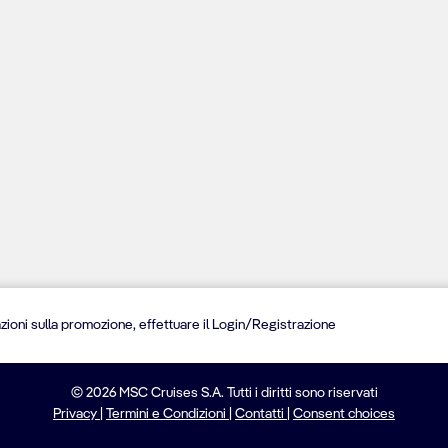
zioni sulla promozione, effettuare il Login/Registrazione
© 2026 MSC Cruises S.A. Tutti i diritti sono riservati
Privacy
|
Termini e Condizioni
|
Contatti
|
Consent choices