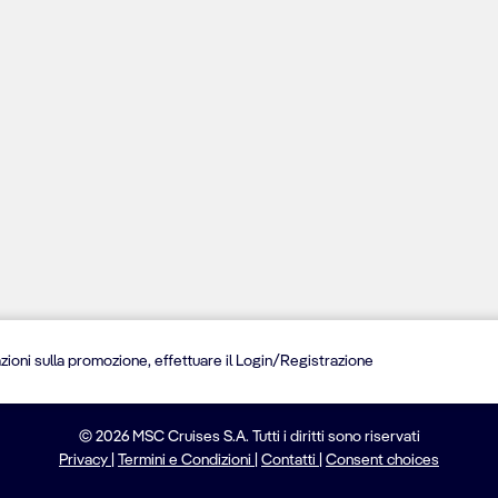
zioni sulla promozione, effettuare il Login/Registrazione
© 2026 MSC Cruises S.A. Tutti i diritti sono riservati
Privacy
|
Termini e Condizioni
|
Contatti
|
Consent choices